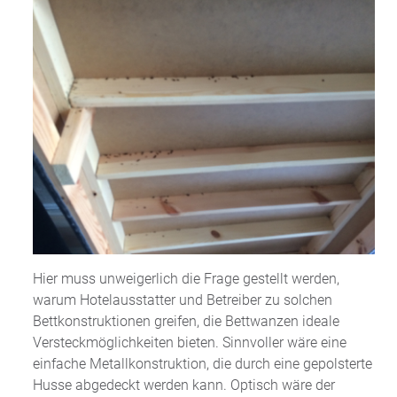
Hier muss unweigerlich die Frage gestellt werden,
warum Hotelausstatter und Betreiber zu solchen
Bettkonstruktionen greifen, die Bettwanzen ideale
Versteckmöglichkeiten bieten. Sinnvoller wäre eine
einfache Metallkonstruktion, die durch eine gepolsterte
Husse abgedeckt werden kann. Optisch wäre der