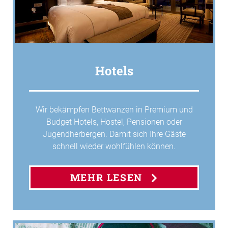
Hotels
Wir bekämpfen Bettwanzen in Premium und
Budget Hotels, Hostel, Pensionen oder
Jugendherbergen. Damit sich Ihre Gäste
schnell wieder wohlfühlen können.
MEHR LESEN