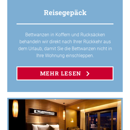
Reisegepäck
Bettwanzen in Koffern und Rucksäcken
behandeln wir direkt nach Ihrer Rückkehr aus
dem Urlaub, damit Sie die Bettwanzen nicht in
Ihre Wohnung einschleppen.
MEHR LESEN