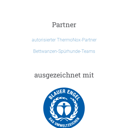
Partner
autorisierter ThermoNox-Partner
Bettwanzen-Spürhunde-Teams
ausgezeichnet mit