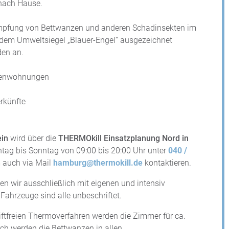
 nach Hause.
kämpfung von Bettwanzen und anderen Schadinsekten im
t dem Umweltsiegel „Blauer-Engel“ ausgezeichnet
den an.
rienwohnungen
rkünfte
ein
wird über die
THERMOkill Einsatzplanung Nord in
ntag bis Sonntag von 09:00 bis 20:00 Uhr unter
040 /
 auch via Mail
hamburg@thermokill.de
kontaktieren.
en wir ausschließlich mit eigenen und intensiv
Fahrzeuge sind alle unbeschriftet.
ftfreien Thermoverfahren werden die Zimmer für ca.
ch werden die Bettwanzen in allen