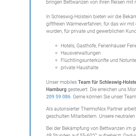
bringen Bettwanzen von ihren Reisen mit
In Schleswig-Holstein bieten wir die Be
giftfreien Wärmeverfahren, für das wir mi
wurden, für private und gewerblichen Kun
Hotels, Gasthöfe, Ferienhäuser Fe
Hausverwaltungen
Flüchtlingsunterkünfte und Notunte
private Haushalte
Unser mobiles
Team für Schleswig-Holst
Hamburg
gesteuert. Die erreichen uns Mo
209 59 086
. Gerne können Sie unser Team
Als autorisierter ThermoNox Partner arbeit
geschulten Mitarbeitern. Unsere neutralen 
Bei der Bekämpfung von Bettwanzen im gi
48 Stunden auf 55-60°C aufgeheizt. Dadur