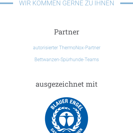
WIR KOMMEN GERNE ZU IHNEN
Partner
autorisierter ThermoNox-Partner
Bettwanzen-Spürhunde-Teams
ausgezeichnet mit