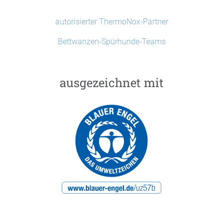
autorisierter ThermoNox-Partner
Bettwanzen-Spürhunde-Teams
ausgezeichnet mit