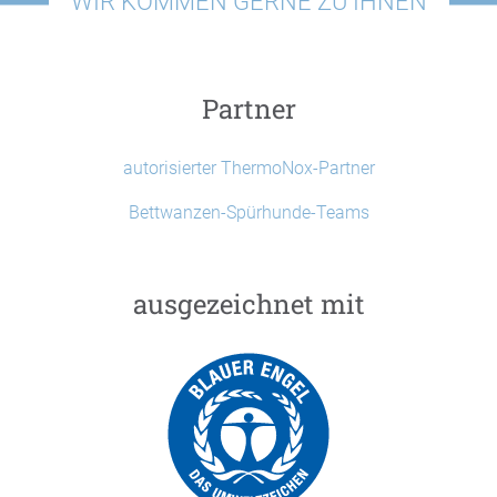
WIR KOMMEN GERNE ZU IHNEN
Partner
autorisierter ThermoNox-Partner
Bettwanzen-Spürhunde-Teams
ausgezeichnet mit